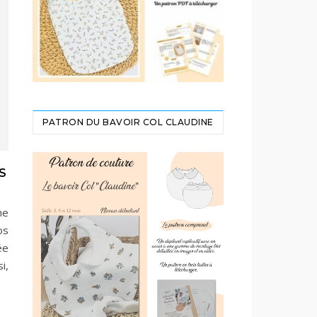
PATRON DU BAVOIR COL CLAUDINE
S
ne
os
ée
i,