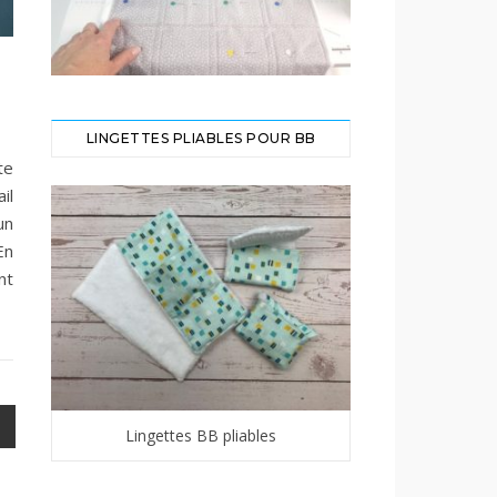
LINGETTES PLIABLES POUR BB
te
il
un
En
nt
Lingettes BB pliables