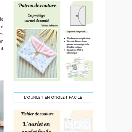
le
re
es
en
nt
L’OURLET EN ONGLET FACILE