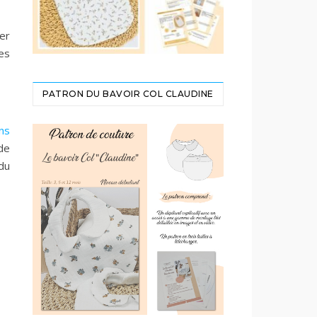
er
les
PATRON DU BAVOIR COL CLAUDINE
ns
 de
 du